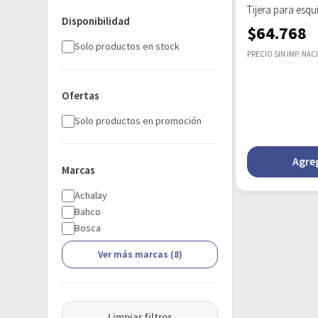
Tijera para esq
Disponibilidad
$
64.768
Solo productos en stock
PRECIO SIN IMP. NAC
Ofertas
Solo productos en promoción
Agreg
Marcas
Achalay
Bahco
Bosca
Ver más marcas (8)
Limpiar filtros