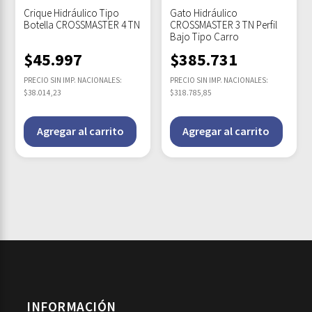
Crique Hidráulico Tipo
Gato Hidráulico
Botella CROSSMASTER 4 TN
CROSSMASTER 3 TN Perfil
Bajo Tipo Carro
$
45.997
$
385.731
PRECIO SIN IMP. NACIONALES:
PRECIO SIN IMP. NACIONALES:
$38.014,23
$318.785,85
Agregar al carrito
Agregar al carrito
INFORMACIÓN