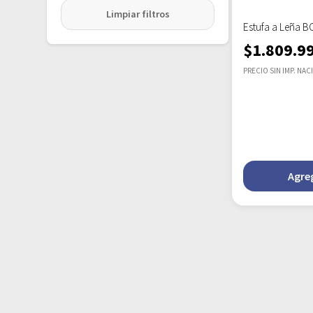
Limpiar filtros
Estufa a Leña 
$
1.809.9
PRECIO SIN IMP. NAC
Agreg