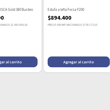
BOSCA Gold 380 Burdeo
Estufa a leña Forza F200
90
$
894.400
IONALES: $1.495.859,50
PRECIO SIN IMP. NACIONALES: $739.173,55
ar al carrito
Agregar al carrito