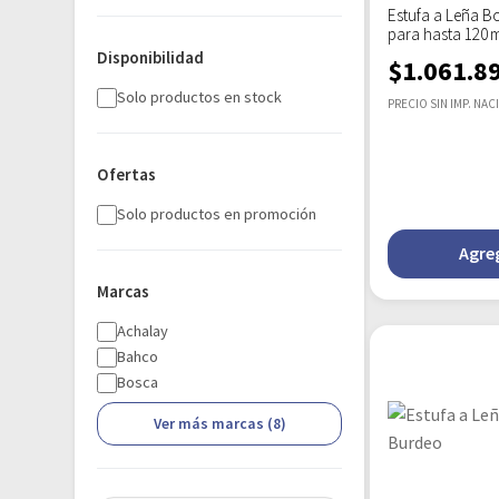
Estufa a Leña B
para hasta 120 
Disponibilidad
$
1.061.8
Solo productos en stock
PRECIO SIN IMP. NAC
Ofertas
Solo productos en promoción
Agreg
Marcas
Achalay
Bahco
Bosca
Ver más marcas (8)