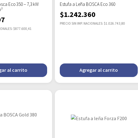
osca Eco 350 – 7,3 kW
Estufa a Leña BOSCA Eco 360
m²
$
1.242.360
97
PRECIO SIN IMP. NACIONALES: $1.026.743,80
IONALES: $877.600,41
ar al carrito
Agregar al carrito