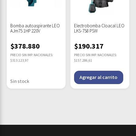
Bomba autoaspirante LEO
Electrobomba Cloacal LEO
AJm75 1HP 220V
LKS-758 PSW
$
378.880
$
190.317
PRECIO SIN IMP. NACIONALES:
PRECIO SIN IMP. NACIONALES:
$313.123,97
$157.286,61
Agregar al carrito
Sin stock