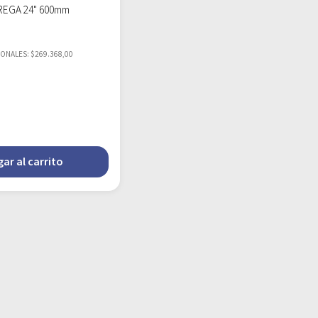
 IREGA 24" 600mm
IONALES: $269.368,00
ar al carrito