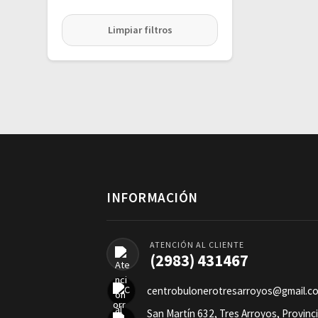
Limpiar filtros
INFORMACIÓN
ATENCIÓN AL CLIENTE
(2983) 431467
centrobulonerotresarroyos@gmail.c
San Martín 632, Tres Arroyos, Provinc