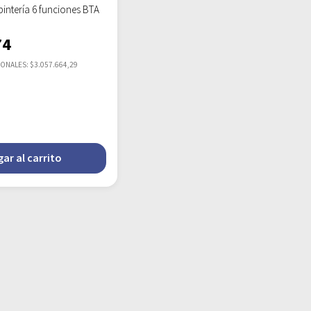
ntería 6 funciones BTA
74
IONALES: $3.057.664,29
ar al carrito