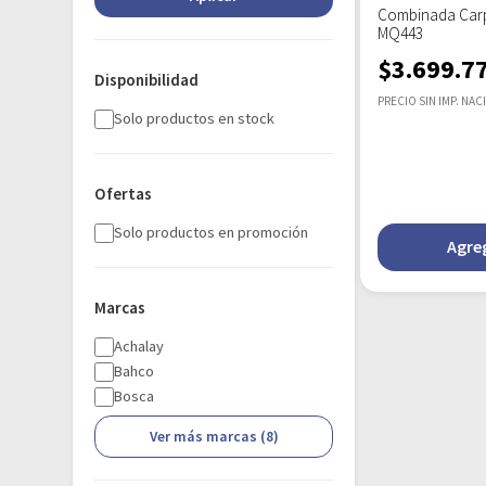
Combinada Carpi
MQ443
$
3.699.7
Disponibilidad
PRECIO SIN IMP. NAC
Solo productos en stock
Ofertas
Solo productos en promoción
Agreg
Marcas
Achalay
Bahco
Bosca
Ver más marcas (8)