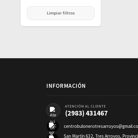
Limpiar filtros
INFORMACIÓN
ATENCIÓN AL CLIENTE
(2983) 431467
centrobulonerotresarroyos@gmail.c
San Martín 632, Tres Arroyos, Provinc