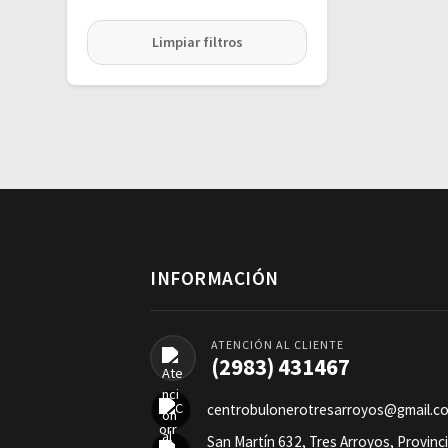
Limpiar filtros
INFORMACIÓN
ATENCIÓN AL CLIENTE
(2983) 431467
centrobulonerotresarroyos@gmail.c
San Martín 632, Tres Arroyos, Provinc