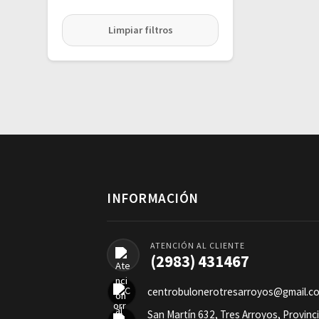
Limpiar filtros
INFORMACIÓN
ATENCIÓN AL CLIENTE
(2983) 431467
centrobulonerotresarroyos@gmail.c
San Martín 632, Tres Arroyos, Provinc