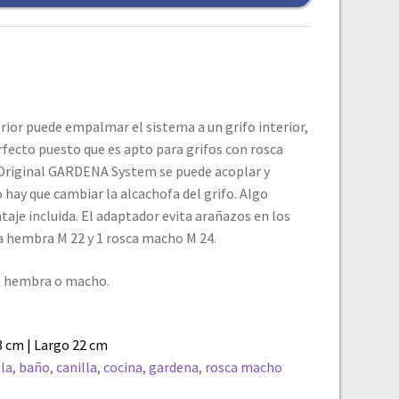
ior puede empalmar el sistema a un grifo interior,
erfecto puesto que es apto para grifos con rosca
 Original GARDENA System se puede acoplar y
 hay que cambiar la alcachofa del grifo. Algo
taje incluida. El adaptador evita arañazos en los
ca hembra M 22 y 1 rosca macho M 24.
ca hembra o macho.
8 cm | Largo 22 cm
lla
,
baño
,
canilla
,
cocina
,
gardena
,
rosca macho