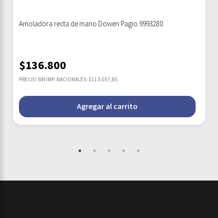
Amoladora recta de mano Dowen Pagio 9993280
$
136.800
PRECIO SIN IMP. NACIONALES: $113.057,85
Agregar al carrito