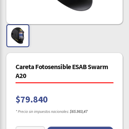
Careta Fotosensible ESAB Swarm
A20
$
79.840
* Precio sin impuestos nacionales:
$65.983,47