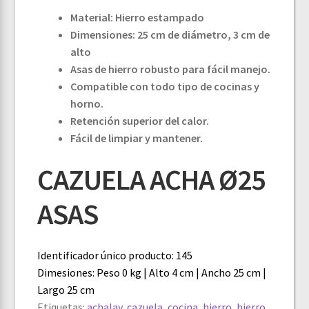
Material: Hierro estampado
Dimensiones: 25 cm de diámetro, 3 cm de
alto
Asas de hierro robusto para fácil manejo.
Compatible con todo tipo de cocinas y
horno.
Retención superior del calor.
Fácil de limpiar y mantener.
CAZUELA ACHA Ø25
ASAS
Identificador único producto: 145
Dimesiones: Peso 0 kg | Alto 4 cm | Ancho 25 cm |
Largo 25 cm
Etiquetas:
achalay
,
cazuela
,
cocina
,
hierro
,
hierro