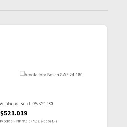
Amoladora Bosch GWS 24-180
Amolad
$
521.019
$
50
PRECIO SIN IMP. NACIONALES: $430.594,49
PRECIO S