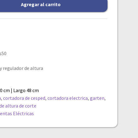
Agregar al carrito
s50
y regulador de altura
60 cm | Largo 48 cm
a
,
cortadora de cesped
,
cortadora electrica
,
garten
,
de altura de corte
entas Eléctricas