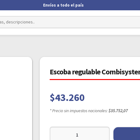
Envíos a todo el país
Escoba regulable Combisyst
$
43.260
* Precio sin impuestos nacionales:
$35.752,07