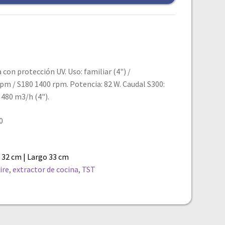
a con protección UV. Uso: familiar (4") /
rpm / S180 1400 rpm. Potencia: 82 W. Caudal S300:
 480 m3/h (4").
0
 32 cm | Largo 33 cm
ire
,
extractor de cocina
,
TST