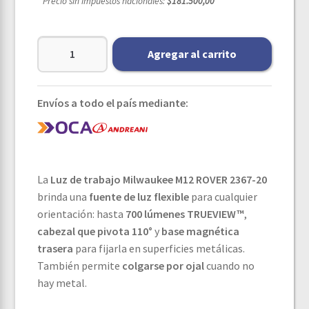
* Precio sin impuestos nacionales:
$181.500,00
Agregar al carrito
Envíos a todo el país mediante:
La
Luz de trabajo Milwaukee M12 ROVER 2367-20
brinda una
fuente de luz flexible
para cualquier
orientación: hasta
700 lúmenes TRUEVIEW™
,
cabezal que pivota 110°
y
base magnética
trasera
para fijarla en superficies metálicas.
También permite
colgarse por ojal
cuando no
hay metal.