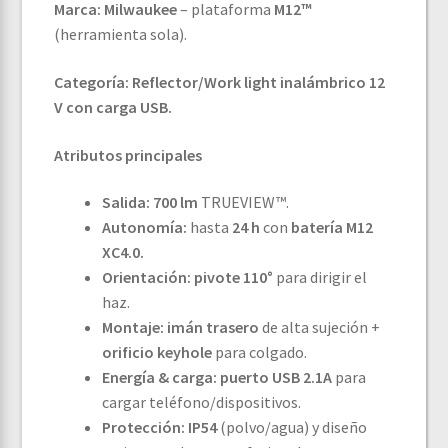
Marca:
Milwaukee
– plataforma
M12™
(herramienta sola).
Categoría:
Reflector/Work light inalámbrico 12
V con carga USB.
Atributos principales
Salida:
700 lm
TRUEVIEW™.
Autonomía:
hasta
24 h
con
batería M12
XC4.0.
Orientación:
pivote 110°
para dirigir el
haz.
Montaje:
imán trasero
de alta sujeción +
orificio keyhole
para colgado.
Energía & carga:
puerto USB 2.1A
para
cargar teléfono/dispositivos.
Protección:
IP54
(polvo/agua) y diseño