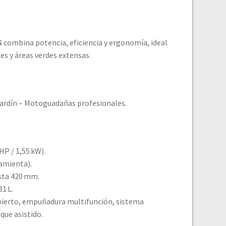
5
combina potencia, eficiencia y ergonomía, ideal
jes y áreas verdes extensas.
jardín – Motoguadañas profesionales.
HP / 1,55 kW).
ramienta).
asta 420 mm.
1 L.
bierto, empuñadura multifunción, sistema
que asistido.