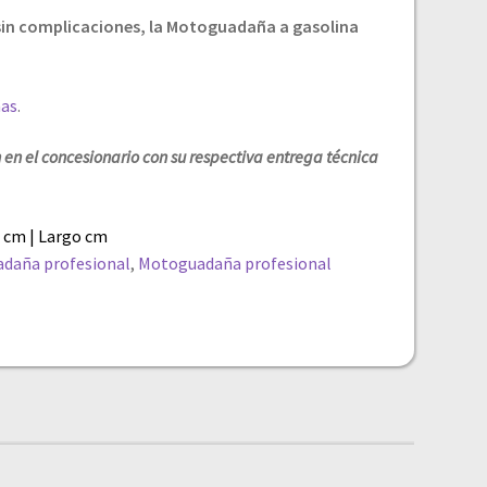
sin complicaciones, la Motoguadaña a gasolina
ñas
.
 en el concesionario con su respectiva entrega técnica
4 cm | Largo cm
daña profesional
,
Motoguadaña profesional