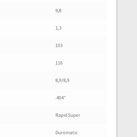
9,8
1,3
103
116
8,9/8,9
.404"
Rapid Super
Duromatic