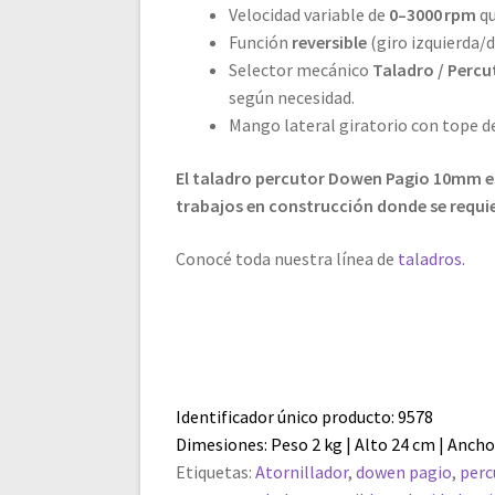
Velocidad variable de
0–3000 rpm
qu
Función
reversible
(giro izquierda/
Selector mecánico
Taladro / Percu
según necesidad.
Mango lateral giratorio con tope d
El taladro percutor Dowen Pagio 10mm es
trabajos en construcción donde se requie
Conocé toda nuestra línea de
taladros
.
Identificador único producto: 9578
Dimesiones: Peso 2 kg | Alto 24 cm | Ancho
Etiquetas:
Atornillador
,
dowen pagio
,
perc