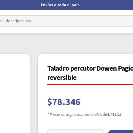
Envíos a todo el país
Taladro percutor Dowen Pagio
reversible
$
78.346
* Precio sin impuestos nacionales:
$64.748,62