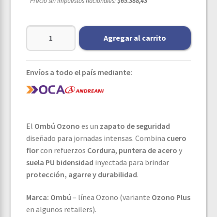
* Precio sin impuestos nacionales:
$65.388,43
Agregar al carrito
Envíos a todo el país mediante:
El
Ombú Ozono
es un
zapato de seguridad
diseñado para jornadas intensas. Combina
cuero
flor
con refuerzos
Cordura
,
puntera de acero
y
suela PU bidensidad
inyectada para brindar
protección, agarre y durabilidad
.
Marca:
Ombú
– línea Ozono (variante
Ozono Plus
en algunos retailers).