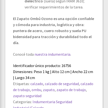
dieléctrico
(suela) según IRAM 3610;
verificar requerimientos de la tarea.
El Zapato Ombú Ozono es una opción confiable
y cómoda para industria, logística y obra:
puntera de acero, cuero robusto y suela PU
bidensidad para tracción y durabilidad todo el
día.
Conocé toda
nuestra indumentaria
.
Identificador único producto: 16756
Dimesiones: Peso 1 kg | Alto 12 cm | Ancho 22 cm
| Largo 34 cm
Etiquetas:
calzado
,
calzado de seguridad
,
calzado
de trabajo
,
ombu
,
zapato
,
zapato de trabajo
,
zapato seguridad
Categorias:
Indumentaria
Seguridad
Industrial/Calzado